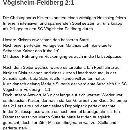
Vögisheim-Feldberg 2:1
Die Christophorus Kickers konnten einen wichtigen Heimsieg feiern.
In einem intensiven und spannenden Spiel setzten wir uns knapp
mit 2:1 gegen den SC Vögisheim-Feldberg durch.
Unsere Kickers erwischten den besseren Start:
Nach einer perfekten Vorlage von Matthias Lehmke erzielte
Sebastian Kaiser das frühe 1:0.
Mit dieser Führung im Rücken ging es auch in die Halbzeitpause.
Nach dem Seitenwechsel wurde es turbulent. Ein Foul führte zu
hitzigen Diskussionen und einer kurzen Unterbrechung, in der
Schiedsrichter Lutz Schenk alle Hände voll zu tun hatte.
Kurz danach gelang Markus Sütterle der verdiente Ausgleich für SC
Vögisheim-Feldberg – 1:1.
Doch unsere Antwort ließ nicht lange auf sich warten: Wieder war
es Sebastian Kaiser, der nach starker Vorarbeit von Klaus Schempp
das 2:1 erzielte und damit seinen Doppelpack perfekt machte.
In der Schlussphase wurde es noch einmal brandgefährlich: Ein
Distanzschuss von Marco Sütterle hätte fast den Ausgleich
gebracht, doch Torhüter Michael Siegmann war zur Stelle und
parierte stark.