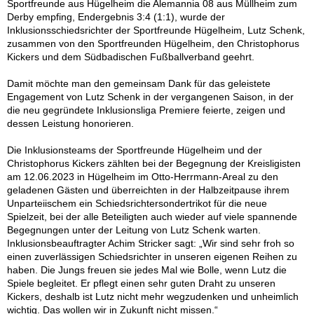
Sportfreunde aus Hügelheim die Alemannia 08 aus Müllheim zum
Derby empfing, Endergebnis 3:4 (1:1), wurde der
Inklusionsschiedsrichter der Sportfreunde Hügelheim, Lutz Schenk,
zusammen von den Sportfreunden Hügelheim, den Christophorus
Kickers und dem Südbadischen Fußballverband geehrt.
Damit möchte man den gemeinsam Dank für das geleistete
Engagement von Lutz Schenk in der vergangenen Saison, in der
die neu gegründete Inklusionsliga Premiere feierte, zeigen und
dessen Leistung honorieren.
Die Inklusionsteams der Sportfreunde Hügelheim und der
Christophorus Kickers zählten bei der Begegnung der Kreisligisten
am 12.06.2023 in Hügelheim im Otto-Herrmann-Areal zu den
geladenen Gästen und überreichten in der Halbzeitpause ihrem
Unparteiischem ein Schiedsrichtersondertrikot für die neue
Spielzeit, bei der alle Beteiligten auch wieder auf viele spannende
Begegnungen unter der Leitung von Lutz Schenk warten.
Inklusionsbeauftragter Achim Stricker sagt: „Wir sind sehr froh so
einen zuverlässigen Schiedsrichter in unseren eigenen Reihen zu
haben. Die Jungs freuen sie jedes Mal wie Bolle, wenn Lutz die
Spiele begleitet. Er pflegt einen sehr guten Draht zu unseren
Kickers, deshalb ist Lutz nicht mehr wegzudenken und unheimlich
wichtig. Das wollen wir in Zukunft nicht missen.“