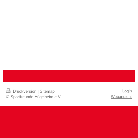
Login
Druckversion
|
Sitemap
Webansicht
© Sportfreunde Hügelheim e.V.